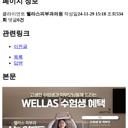
페이지 정보
클라이언트
웰라스피부과의원
작성일
24-11-29 15:18
조회
534
회
댓글
0건
관련링크
이전글
목록
답변
본문