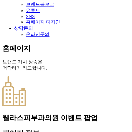
브랜드블로그
유튜브
SNS
홈페이지 디자인
상담문의
온라인문의
홈
페
이
지
브
랜
드
가
치
상
승
은
더
닥
터
가
리
드
합
니
다
.
웰라스피부과의원 이벤트 팝업