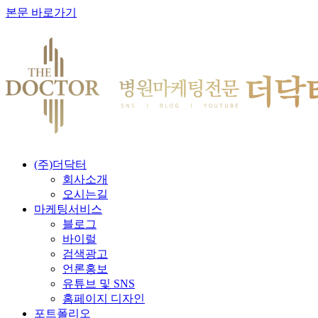
본문 바로가기
(주)더닥터
회사소개
오시는길
마케팅서비스
블로그
바이럴
검색광고
언론홍보
유튜브 및 SNS
홈페이지 디자인
포트폴리오