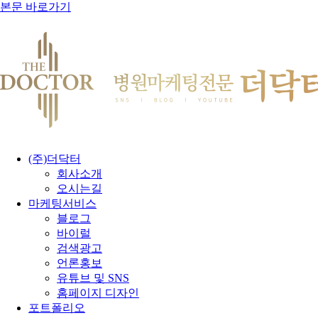
본문 바로가기
(주)더닥터
회사소개
오시는길
마케팅서비스
블로그
바이럴
검색광고
언론홍보
유튜브 및 SNS
홈페이지 디자인
포트폴리오